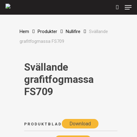
Men
Skip
to
search
main
content
Hem
Produkter
Nullifire
Svällande
grafitfogmassa FS709
Svällande
grafitfogmassa
FS709
Download
PRODUKTBLAD