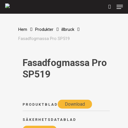
Men
Skip
to
search
main
content
Hem
Produkter
illbruck
Fasadfogmassa Pro SP519
Fasadfogmassa Pro
SP519
Download
PRODUKTBLAD
SÄKERHETSDATABLAD