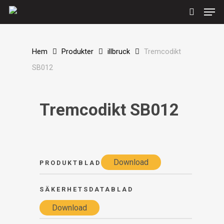
Men
Skip
to
search
main
content
Hem
Produkter
illbruck
Tremcodikt
SB012
Tremcodikt SB012
Download
PRODUKTBLAD
SÄKERHETSDATABLAD
Download